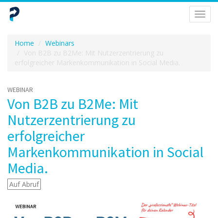
Navig
umsch
Home
Webinars
Von B2B zu B2Me: Mit Nutzerzentrierung zu
erfolgreicher Markenkommunikation in Social Media.
WEBINAR
Von B2B zu B2Me: Mit
Nutzerzentrierung zu
erfolgreicher
Markenkommunikation in Social
Media.
Auf Abruf